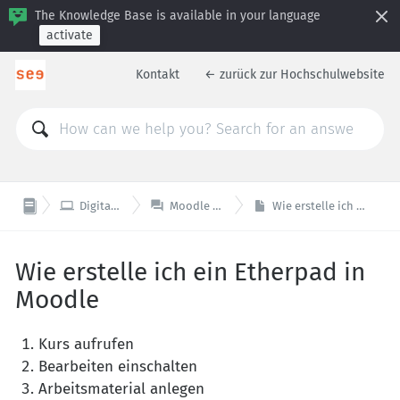
The Knowledge Base is available in your language
activate
Kontakt
← zurück zur Hochschulwebsite


Digitales & Technik
Moodle - Lernplattform
Wie erstelle ich ein Etherpad in Moodle
Wie erstelle ich ein Etherpad in
Moodle
Kurs aufrufen
Bearbeiten einschalten
Arbeitsmaterial anlegen