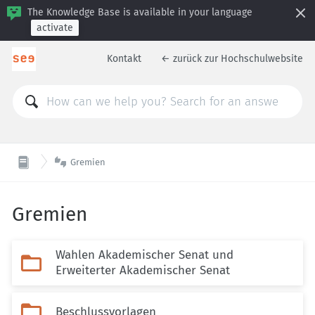
The Knowledge Base is available in your language
activate
Kontakt
← zurück zur Hochschulwebsite

Gremien
Gremien
Wahlen Akademischer Senat und

Erweiterter Akademischer Senat

Beschlussvorlagen