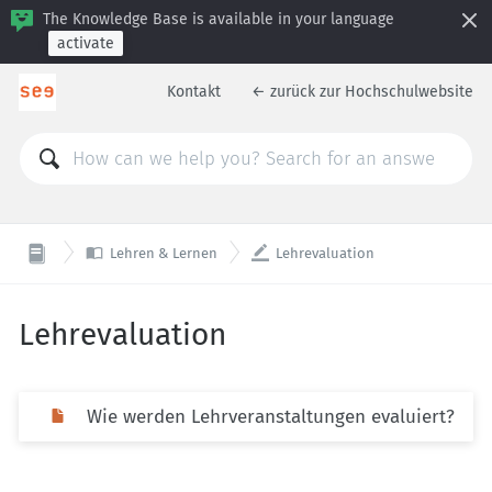
The Knowledge Base is available in your language
activate
Kontakt
← zurück zur Hochschulwebsite


Lehren & Lernen
Lehrevaluation
Lehrevaluation
Wie werden Lehrveranstaltungen evaluiert?