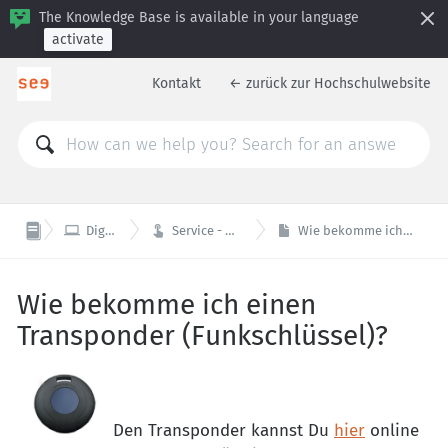
The Knowledge Base is available in your language
activate
Kontakt
← zurück zur Hochschulwebsite


Digitales & Technik
Service - WiFi, Transponder, Drucken
Wie bekomme ich einen Transponder (Funkschlüssel)?
Wie bekomme ich einen
Transponder (Funkschlüssel)?
Den Transponder kannst Du
hier
online