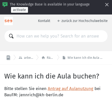
The Knowledge Base is available in your language
activate
Kontakt
← zurück zur Hochschulwebsite


arbeiten
Räume
Wie kann ich die Aula buchen?
Wie kann ich die Aula buchen?
Bitte stellen Sie einen
Antrag auf Aulanutzung
bei
BauFM: jennrich@kh-berlin.de