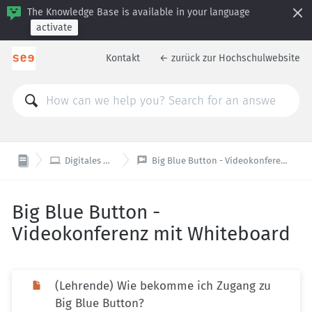
The Knowledge Base is available in your language
activate
Kontakt
← zurück zur Hochschulwebsite


Digitales & Technik
Big Blue Button - Videokonferenz mit Whiteboard
Big Blue Button -
Videokonferenz mit Whiteboard
(Lehrende) Wie bekomme ich Zugang zu
Big Blue Button?